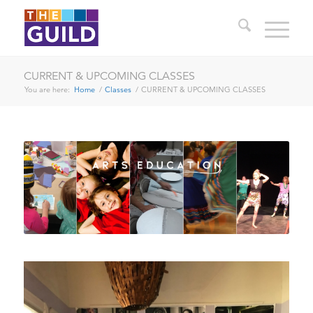
CURRENT & UPCOMING CLASSES
You are here:
Home
/
Classes
/
CURRENT & UPCOMING CLASSES